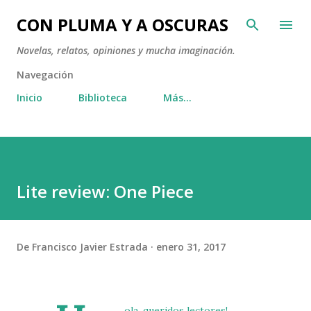
Ir al contenido principal
CON PLUMA Y A OSCURAS
Novelas, relatos, opiniones y mucha imaginación.
Navegación
Inicio
Biblioteca
Más…
Lite review: One Piece
De
Francisco Javier Estrada
enero 31, 2017
ola, queridos lectores!