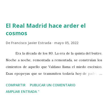
generando diferentes versiones de nuestros documentos.
Sin embargo, esto requiere de un proceso manual. Es más,
es posible que no recordemos en qué versión hicimos
El Real Madrid hace arder el
cierto cambio si sólo las diferenciamos de forma numérica.
cosmos
Por ese motivo, he estado investigando cómo aplicar Git,
un sistema de control de versiones muy utilizado en
De
Francisco Javier Estrada
mayo 05, 2022
desarrollo software, para escribir. En este tutorial os
enseñaré las facilidades que nos ofrece y os compartiré un
Era la década de los 80. La era de la quinta del buitre.
trabajo que he realizado para facilitarnos la vida.
Noche a noche, remontada a remontada, se construían los
cimientos de aquello que Valdano llama el miedo escénico.
Esas epopeyas que se transmiten todavía hoy de padres a
hijos entre el madridismo. Los gritos de la afición se
COMPARTIR
PUBLICAR UN COMENTARIO
convertían en energía para los jugadores. Energía para un
AMPLIAR ENTRADA "
terremoto que demolía las torres más altas del continente.
Por desgracia, aunque el Real Madrid se postulaba como
candidato a ganar la Copa de Europa, el sueño no llegó a