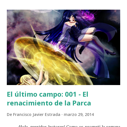
materializarse. Pero los ecos quedaron resonando en los
vomitorios, en las gradas, en el túnel de vestuarios...
Fantasmas que reposan en paz hasta que sienten la llamada.
Espíritus que se levantan como el jugador número doce
cuando la situación lo amerita. Almas imperecederas que se
honran cada partido en el minuto siete y que, como los
Muertos de el Sagrario en El Señor de los Anillos , esperan
el momento de saldar la deuda que contrajeron en su
momento. Cumplir el juramento que no p...
El último campo: 001 - El
renacimiento de la Parca
De
Francisco Javier Estrada
marzo 29, 2014
¡Hola, queridos lectores! Como os prometí la semana