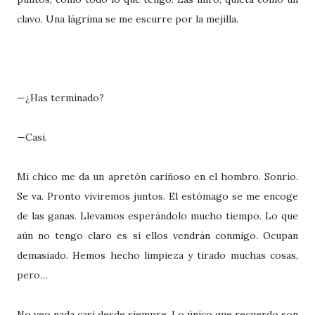
clavo. Una lágrima se me escurre por la mejilla.
—¿Has terminado?
—Casi.
Mi chico me da un apretón cariñoso en el hombro. Sonrío.
Se va. Pronto viviremos juntos. El estómago se me encoge
de las ganas. Llevamos esperándolo mucho tiempo. Lo que
aún no tengo claro es si ellos vendrán conmigo. Ocupan
demasiado. Hemos hecho limpieza y tirado muchas cosas,
pero…
No veo nada casi desde siempre. Lo único que recuerdo son