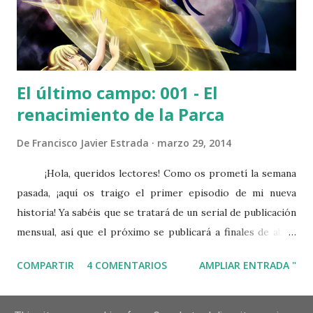
el momento de saldar la deuda que contrajeron en su
momento. Cumplir el juramento que no p...
El último campo: 001 - El
renacimiento de la Parca
De
Francisco Javier Estrada
marzo 29, 2014
¡Hola, queridos lectores! Como os prometí la semana
pasada, ¡aquí os traigo el primer episodio de mi nueva
historia! Ya sabéis que se tratará de un serial de publicación
mensual, así que el próximo se publicará a finales de abril.
En este primer episodio, se introduce parte de la trama y
COMPARTIR
4 COMENTARIOS
AMPLIAR ENTRADA "
los antecedentes, presentando a algún personaje bastante
relevante y explicando a grandes rasgos la situación de las
Tierras entre los Abismos, el mundo en el que se sitúa la