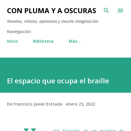
Ir al contenido principal
CON PLUMA Y A OSCURAS
Novelas, relatos, opiniones y mucha imaginación.
Navegación
Inicio
Biblioteca
Más…
El espacio que ocupa el braille
De
Francisco Javier Estrada
enero 23, 2022
ola! Después de un montón de