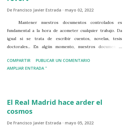
De
Francisco Javier Estrada
mayo 02, 2022
Mantener nuestros documentos controlados es
fundamental a la hora de acometer cualquier trabajo. Da
igual si se trata de escribir cuentos, novelas, tesis
doctorales... En algún momento, nuestros documentos
empezarán a bifurcarse, ya sea en diferentes versiones de
COMPARTIR
PUBLICAR UN COMENTARIO
borrador, ya sea en experimentos para avanzar en la
AMPLIAR ENTRADA "
historia. La forma más simple de acometer esta labor es
generando diferentes versiones de nuestros documentos.
Sin embargo, esto requiere de un proceso manual. Es más,
es posible que no recordemos en qué versión hicimos
El Real Madrid hace arder el
cierto cambio si sólo las diferenciamos de forma numérica.
cosmos
Por ese motivo, he estado investigando cómo aplicar Git,
un sistema de control de versiones muy utilizado en
De
Francisco Javier Estrada
mayo 05, 2022
desarrollo software, para escribir. En este tutorial os